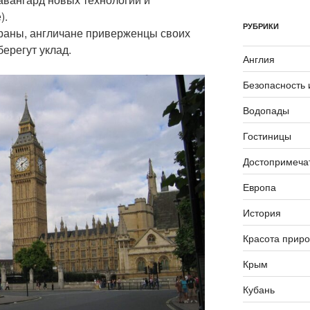
).
РУБРИКИ
траны, англичане приверженцы своих
берегут уклад.
Англия
Безопасность 
Водопады
Гостиницы
Достопримеча
Европа
История
Красота прир
Крым
Кубань