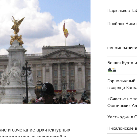
Парк львов Та
Посёлок Ники
СВЕЖИЕ ЗАПИС
Башня Курта и
Горнолыжный 
в сердце Кавк
«Счастье не з
Осетинских А
Уастырджи в 
Нихалойские в
ичие и сочетание архитектурных
авангард новых технологий и