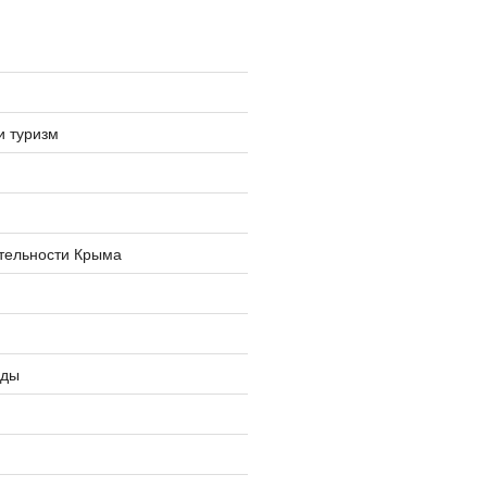
и туризм
тельности Крыма
оды