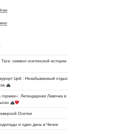
йган
тино
И
 Тага: символ осетинской истории
курорт Цей : Незабываемый отдых
аза
а горами»: Легендарная Лавочка в
льпах
Северной Осетии
одопады и один день в Чечне