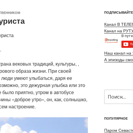
ПОДПИСЫВАЙТЕ
ТВЕННИКОМ
уриста
Канал В ТЕЛ
Канал на РУТ
уриста
.
Наш канал на 
А эпизоды смо
рана вековых традиций, культуры, ,
рового образа жизни. При своей
 люди умеют улыбаться, даря ее
зможно, это дежурная улыбка или это
 было приятно, утром в автобусе
Искать:
ины «доброе утро», он, как, солнышко,
сем настроение.
ПОПУЛЯРНОЕ
Паром Севаст