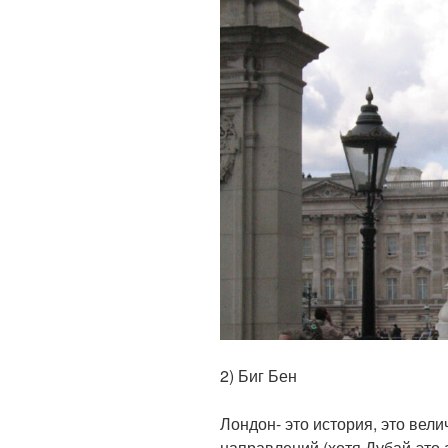
2) Биг Бен
Лондон- это история, это вел
направлений (хотя Дубай-это 