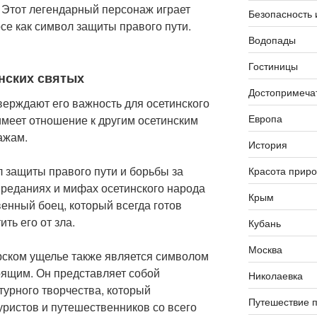
. Этот легендарный персонаж играет
Безопасность 
се как символ защиты правого пути.
Водопады
Гостиницы
нских святых
Достопримеча
ерждают его важность для осетинского
Европа
 имеет отношение к другим осетинским
ажам.
История
 защиты правого пути и борьбы за
Красота прир
преданиях и мифах осетинского народа
Крым
енный боец, который всегда готов
ть его от зла.
Кубань
Москва
ском ущелье также является символом
ящим. Он представляет собой
Николаевка
урного творчества, который
Путешествие п
уристов и путешественников со всего