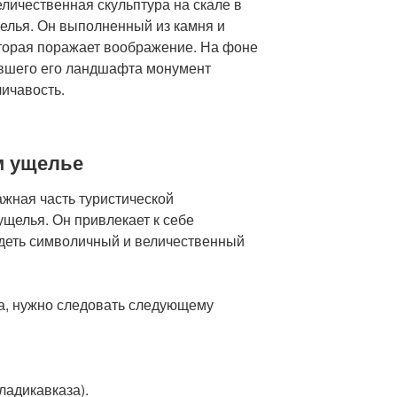
личественная скульптура на скале в
щелья. Он выполненный из камня и
торая поражает воображение. На фоне
авшего его ландшафта монумент
ичавость.
м ущелье
жная часть туристической
щелья. Он привлекает к себе
деть символичный и величественный
а, нужно следовать следующему
Владикавказа).