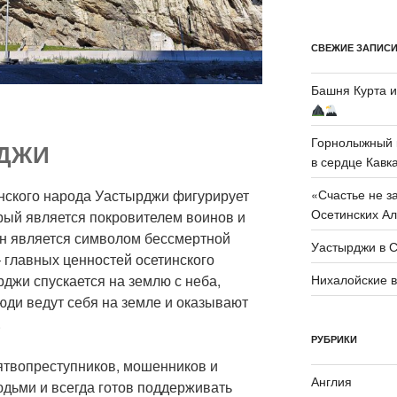
СВЕЖИЕ ЗАПИС
Башня Курта и
Горнолыжный 
РДЖИ
в сердце Кавк
инского народа Уастырджи фигурирует
«Счастье не з
Осетинских А
орый является покровителем воинов и
н является символом бессмертной
Уастырджи в 
– главных ценностей осетинского
джи спускается на землю с неба,
Нихалойские в
люди ведут себя на земле и оказывают
.
РУБРИКИ
ятвопреступников, мошенников и
Англия
юдьми и всегда готов поддерживать