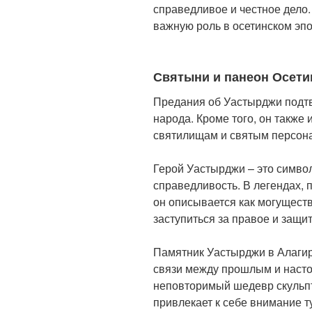
справедливое и честное дело
важную роль в осетинском эпо
Святыни и панеон Осети
Предания об Уастырджи подтв
народа. Кроме того, он также
святилищам и святым персон
Герой Уастырджи – это символ
справедливость. В легендах, 
он описывается как могуществ
заступиться за правое и защити
Памятник Уастырджи в Алагир
связи между прошлым и насто
неповторимый шедевр скульпт
привлекает к себе внимание т