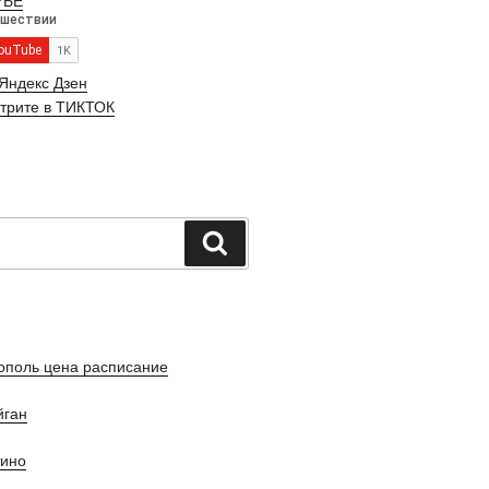
УБЕ
Яндекс Дзен
трите в ТИКТОК
Поиск
ополь цена расписание
йган
тино