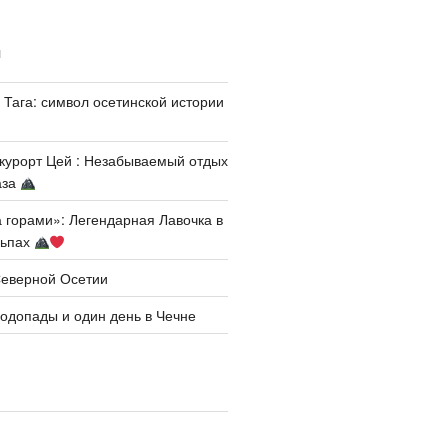
И
 Тага: символ осетинской истории
курорт Цей : Незабываемый отдых
аза
а горами»: Легендарная Лавочка в
льпах
Северной Осетии
одопады и один день в Чечне