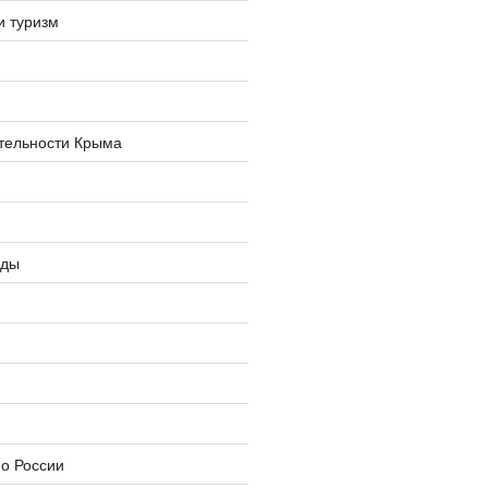
и туризм
тельности Крыма
оды
о России