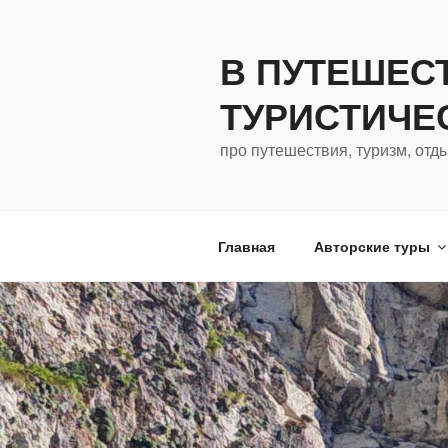
Перейти
к
В ПУТЕШЕС
содержимому
ТУРИСТИЧЕ
про путешествия, туризм, отд
Главная
Авторские туры