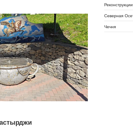
Реконструкции
Северная Осе
Чечня
Уастырджи