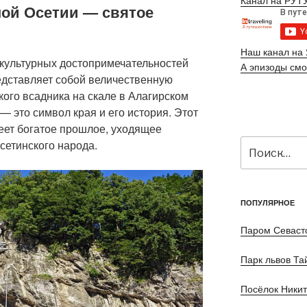
Канал на РУТ
ой Осетии — святое
Наш канал на 
 культурных достопримечательностей
А эпизоды смо
едставляет собой величественную
кого всадника на скале в Алагирском
 это символ края и его история. Этот
ет богатое прошлое, уходящее
Искать:
сетинского народа.
ПОПУЛЯРНОЕ
Паром Севаст
Парк львов Та
Посёлок Ники