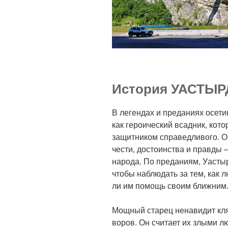
История УАСТЫ
В легендах и преданиях осет
как героический всадник, кот
защитником справедливого. О
чести, достоинства и правды 
народа. По преданиям, Уастыр
чтобы наблюдать за тем, как 
ли им помощь своим ближним
Мощный старец ненавидит кл
воров. Он считает их злыми л