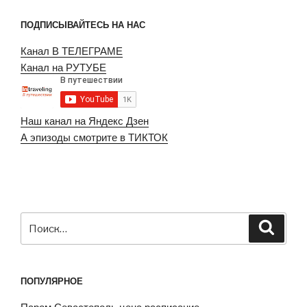
или
ПОДПИСЫВАЙТЕСЬ НА НАС
немного
про
Канал В ТЕЛЕГРАМЕ
Кубань»
Канал на РУТУБЕ
Наш канал на Яндекс Дзен
А эпизоды смотрите в ТИКТОК
Искать:
Поиск
ПОПУЛЯРНОЕ
Паром Севастополь цена расписание